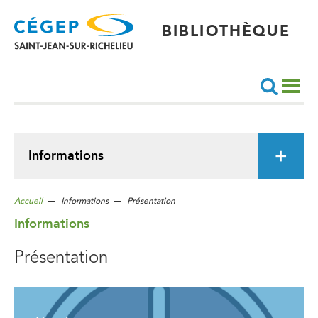
Aller
au
contenu
principal
BIBLIOTHÈQUE
Recherche
Informations
Accueil
Informations
Présentation
Informations
Présentation