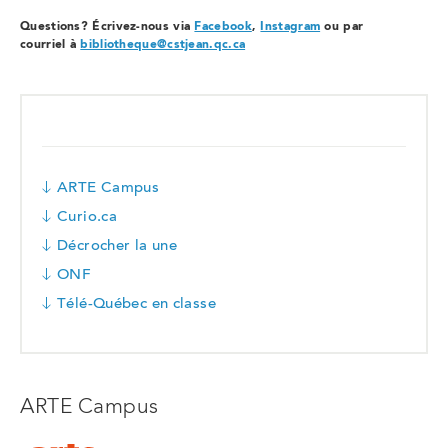
Questions? Écrivez-nous via
Facebook
,
Instagram
ou par
courriel à
bibliotheque@cstjean.qc.ca
ACCÈS RAPIDES
ARTE Campus
Curio.ca
Décrocher la une
ONF
Télé-Québec en classe
ARTE Campus